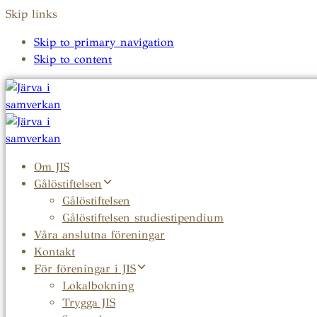
Skip links
Skip to primary navigation
Skip to content
Om JIS
Gålöstiftelsen
Gålöstiftelsen
Gålöstiftelsen studiestipendium
Våra anslutna föreningar
Kontakt
För föreningar i JIS
Lokalbokning
Trygga JIS